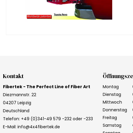
Kontakt
Öffnungsze
Fibertek - The Perfect Line of Fiber Art
Montag
Dienstag
Diezmannstr. 22
Mittwoch
04207 Leipzig
Donnerstag
Deutschland
Freitag
Telefon
:
+49 (0)341-49 579 -232 oder -233
Samstag
E-Mail
:
info@4x4fibertek.de
Sonntag