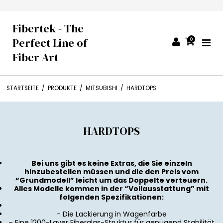
Fibertek - The
Perfect Line of
0
Fiber Art
STARTSEITE
/
PRODUKTE
/
MITSUBISHI
/
HARDTOPS
HARDTOPS
Bei uns gibt es keine Extras, die Sie einzeln
hinzubestellen müssen und die den Preis vom
“Grundmodell” leicht um das Doppelte verteuern.
Alles Modelle kommen in der “Vollausstattung” mit
folgenden Spezifikationen:
– Die Lackierung in Wagenfarbe
– Eine 1200-Layer Fiberglas-Struktur für genügend Stabilität