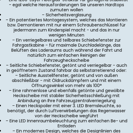
- egal welche Herausforderungen Sie unseren Hardtops
zumuten wollen
– Sicherheitsverglasung
– Ein patentiertes Montagesystem, welches das Montieren
bzw. Demontieren mit nur einem Schraubenschlüssel für
jedermann zum Kinderspiel macht - und das in nur
wenigen Minuten
– Ein verriegelbares und teilbares Schiebefenster zur
Fahrgastkabine - für maximale Durchladelänge, das
Belüften des Laderaums auch während der Fahrt und
natürlich zum einfachen Reinigen der
Fahrzeugheckscheibe
– Seitliche Schiebefenster, getönt und verriegelbar - auch
in geöffnetem Zustand fahrbar da selbstarretierend oder:
– Seitliche Ausstellfenster, getönt und von außen
abschließbar - mit Öldruckdämpfern und mit einem
Öffnungswinkel von mehr als 100°
– Eine rahmenlose und ebenfalls getönte und gewölbte
Heckscheibe mit stabiler Sicherheitsschließung mit
Anbindung an Ihre Fahrzeugzentralverriegelung
– Einen Heckspoiler mit einer 3. LED Bremsleuchte, so
benötigt, der durch Luftverwirbelungen das Regenwasser
von der Heckscheibe wegführt
– Eine LED Innenraumbeleuchtung zum einfachen Be- und
Entladen
– Ein modernes Design, welches die Designlinien des