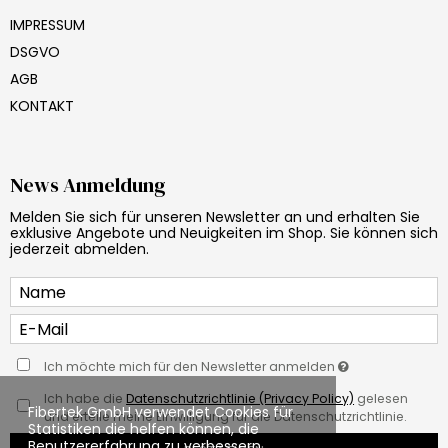
IMPRESSUM
DSGVO
AGB
KONTAKT
News Anmeldung
Melden Sie sich für unseren Newsletter an und erhalten Sie
exklusive Angebote und Neuigkeiten im Shop. Sie können sich
jederzeit abmelden.
Ich möchte mich für den Newsletter anmelden
Ich habe die
Datenschutzrichtlinie (Privacy Policy)
gelesen
Fibertek GmbH verwendet Cookies für
und erteile meine Einwilligung für die Datenschutzrichtlinie.
Statistiken die helfen können, die
Benutzererfahrung zu verbessern.