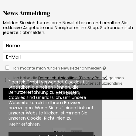
News Anmeldung
Melden Sie sich für unseren Newsletter an und erhalten Sie
exklusive Angebote und Neuigkeiten im Shop. Sie können sich
jederzeit abmelden.
Ich möchte mich für den Newsletter anmelden
Ich habe die
Datenschutzrichtlinie (Privacy Policy)
gelesen
Fibertek GmbH verwendet Cookies für
und erteile meine Einwilligung für die Datenschutzrichtlinie.
Statistiken die helfen können, die
Benutzererfahrung zu verbessern.
BESTÄTIGEN
Cookies sind unerlässlich, um unsere
Webseite korrekt in Ihrem Browser
anzuzeigen. Wenn Sie auf einen Link auf
unserer Website klicken, stimmen Sie
unseren Cookie-Richtlinien zu.
Mehr erfahren.